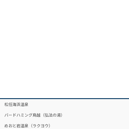
松任海浜温泉
バードハミング鳥越（弘法の湯）
めおと岩温泉（ラクヨウ）